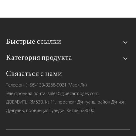
Быстрые ссылки
Категория продукта
Связаться с нами
Какова область применения статической смесительной трубки?
2020-12-24
Телефон: (+86)-133-3268-9021 (Марк Ли)
Электронная почта: sales@gluecartridges.com
SAYYES является ведущим поставщиком пластиковых
ДОБАВИТЬ: RM530, № 11, проспект Дунгуань, район Дунчэн,
статических смесителей в Китае, предлагает системы
Дунгуань, провинция Гуандун, Китай.523000
двухкомпонентных клеев.Нас приветствуют многие
клиенты, если вам это нужно, пожалуйста, свяжитесь с