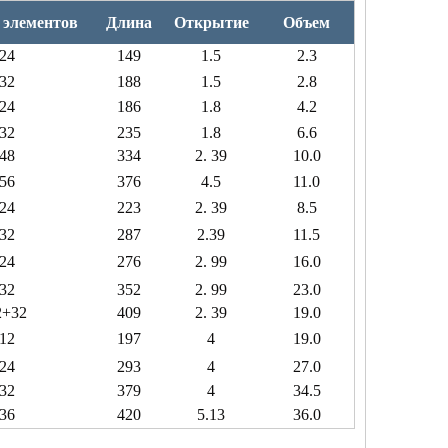
элементов
Длина
Открытие
Объем
24
149
1.5
2.3
32
188
1.5
2.8
24
186
1.8
4.2
32
235
1.8
6.6
48
334
2.
39
10.0
56
376
4.5
11.0
24
223
2.
39
8.5
32
287
2.39
11.5
24
276
2.
99
16.0
32
352
2.
99
23.0
2+32
409
2.
39
19.0
12
197
4
19.0
24
293
4
27.0
32
379
4
34.5
36
420
5.
13
36.0