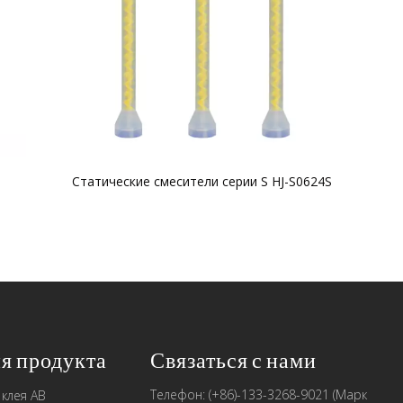
Статические смесители серии S HJ-S0624S
я продукта
Связаться с нами
Телефон: (+86)-133-3268-9021 (Марк
 клея AB